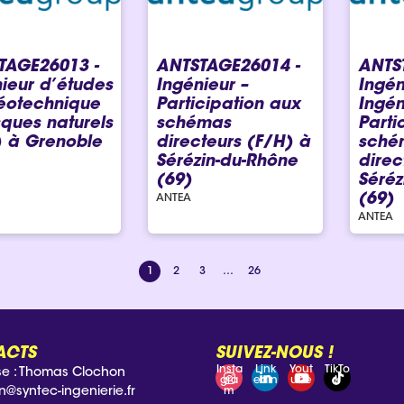
TAGE26013 -
ANTSTAGE26014 -
ANTS
ieur d’études
Ingénieur –
Ingén
éotechnique
Participation aux
Ingén
sques naturels
schémas
Parti
) à Grenoble
directeurs (F/H) à
sché
Sérézin-du-Rhône
direc
(69)
Séréz
(69)
ANTEA
ANTEA
1
2
3
…
26
ACTS
SUIVEZ-NOUS !
Insta
Link
Yout
TikTo
se : Thomas Clochon
gra
edin
ube
k
n@syntec-ingenierie.fr
m