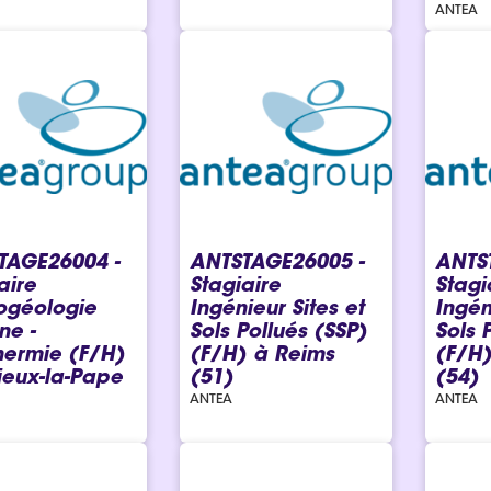
ANTEA
TAGE26004 -
ANTSTAGE26005 -
ANTS
aire
Stagiaire
Stagi
ogéologie
Ingénieur Sites et
Ingén
ne -
Sols Pollués (SSP)
Sols 
hermie (F/H)
(F/H) à Reims
(F/H
lieux-la-Pape
(51)
(54)
ANTEA
ANTEA