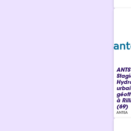
ANTS
Stagi
Hydr
urbai
géot
à Ril
(69)
ANTEA