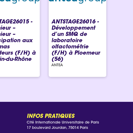
TAGE26015 -
ANTSTAGE26016 -
ieur –
Développement
ieur –
d’un SMQ de
cipation aux
laboratoire
mas
olfactométrie
teurs (F/H)​ à
(F/H) à Ploemeur
in-du-Rhône
(56)
ANTEA
INFOS PRATIQUES
Cité Internationale Universitaire de Paris
17 boulevard Jourdan, 75014 Paris