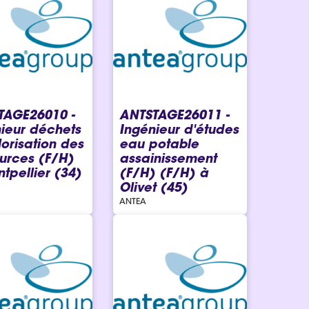
TAGE26010 -
ANTSTAGE26011 -
ieur déchets
Ingénieur d'études
lorisation des
eau potable
urces (F/H)
assainissement
tpellier (34)
(F/H) (F/H) à
Olivet (45)
ANTEA