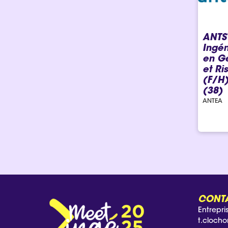
ANTS
Ingén
en G
et Ri
(F/H
(38)
ANTEA
CONT
Entrepri
t.clocho