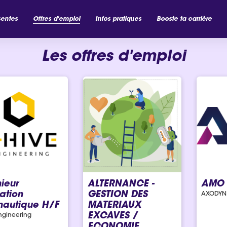
sentes
Offres d'emploi
Infos pratiques
Booste ta carrière
Les offres d'emploi
ieur
ALTERNANCE -
AMO F
ation
GESTION DES
AXODYN
nautique H/F
MATERIAUX
EXCAVES /
ngineering
ECONOMIE