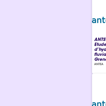
ANTS
Etud
d’hyd
fluvi
Gren
ANTEA