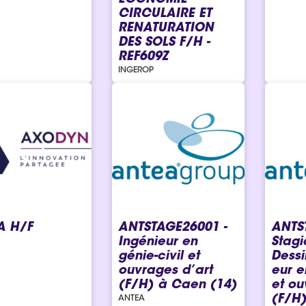
CIRCULAIRE ET
RENATURATION
DES SOLS F/H -
REF609Z
INGEROP
 H/F
ANTSTAGE26001 -
ANTS
Ingénieur en
Stagi
génie-civil et
Dessi
ouvrages d’art
eur e
(F/H) à Caen (14)
et ou
(F/H
ANTEA