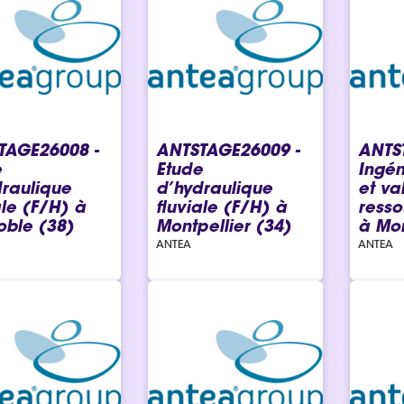
TAGE26008 -
ANTSTAGE26009 -
ANTS
e
Etude
Ingén
raulique
d’hydraulique
et va
ale (F/H) à
fluviale (F/H) à
resso
oble (38)
Montpellier (34)
à Mon
ANTEA
ANTEA