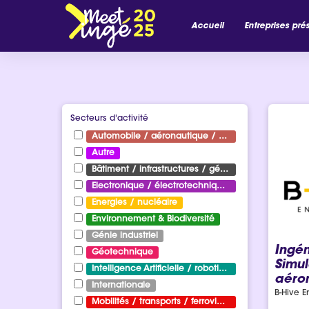
Accueil
Entreprises pré
Secteurs d'activité
Automobile / aéronautique / aérospatial
Autre
Bâtiment / infrastructures / génie civil
Electronique / électrotechnique / électricité
Energies / nucléaire
Environnement & Biodiversité
Génie industriel
Ingén
Géotechnique
Simul
Intelligence Artificielle / robotique
aéro
Internationale
B-Hive E
Mobilités / transports / ferroviaire