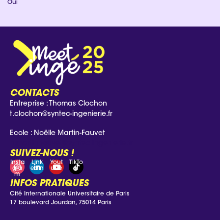
Oui
CONTACTS
Entreprise : Thomas Clochon
t.clochon@syntec-ingenierie.fr
Ecole : Noëlle Martin-Fauvet
n.martin-fauvet@syntec-ingenierie.fr
SUIVEZ-NOUS !
Insta
Link
Yout
TikTo
gra
edin
ube
k
m
INFOS PRATIQUES
Cité Internationale Universitaire de Paris
17 boulevard Jourdan, 75014 Paris