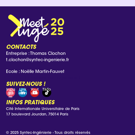
CONTACTS
Entreprise : Thomas Clochon
t.clochon@syntec-ingenierie.fr
Ecole : Noëlle Martin-Fauvet
n.martin-fauvet@syntec-ingenierie.fr
SUIVEZ-NOUS !
Insta
Link
Yout
TikTo
gra
edin
ube
k
m
INFOS PRATIQUES
Cité Internationale Universitaire de Paris
17 boulevard Jourdan, 75014 Paris
© 2025 Syntec-Ingénierie - Tous droits réservés