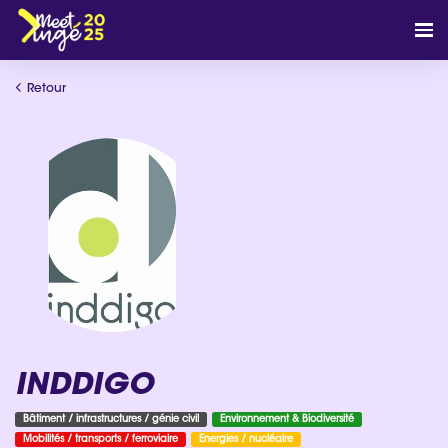
Retour
INDDIGO
Bâtiment / infrastructures / génie civil
Environnement & Biodiversité
Mobilités / transports / ferroviaire
Energies / nucléaire